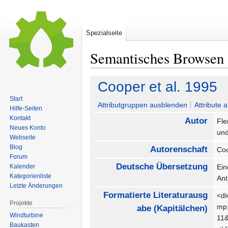
Spezialseite
Semantisches Browsen
Zur
Zur
Cooper et al. 1995
Navigation
Suche
Start
springen
springen
Attributgruppen ausblenden
Attribute 
Hilfe-Seiten
Kontakt
Autor
Fl
Neues Konto
un
Webseite
Blog
Autorenschaft
Coo
Forum
Deutsche Übersetzung
Kalender
Ein
Kategorienliste
An
Letzte Änderungen
Formatierte Literaturausg
<di
Projekte
mp;
abe (Kapitälchen)
Windturbine
11
Baukasten