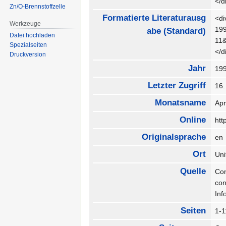
</
Zn/O-Brennstoffzelle
Formatierte Literaturausg
<di
Werkzeuge
199
abe (Standard)
Datei hochladen
11
Spezialseiten
</
Druckversion
Jahr
19
Letzter Zugriff
16
Monatsname
Apr
Online
htt
Originalsprache
e
Ort
Uni
Quelle
Con
con
Inf
Seiten
1-