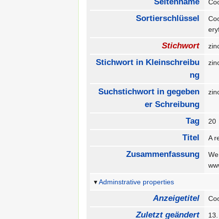
Seitenname
Coo
Sortierschlüssel
Coo
ery
Stichwort
zin
Stichwort in Kleinschreibu
zin
ng
Suchstichwort in gegeben
zin
er Schreibung
Tag
2
Titel
A r
Zusammenfassung
We 
ww
Adminstrative properties
Anzeigetitel
Coo
Zuletzt geändert
13.