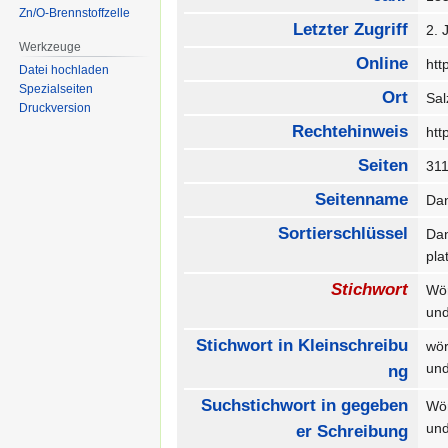
Zn/O-Brennstoffzelle
Letzter Zugriff
2. 
Werkzeuge
Online
htt
Datei hochladen
Spezialseiten
Ort
Sa
Druckversion
Rechtehinweis
htt
Seiten
31
Seitenname
Da
Sortierschlüssel
Dan
pl
Stichwort
Wö
un
Stichwort in Kleinschreibu
wö
un
ng
Suchstichwort in gegeben
Wö
un
er Schreibung