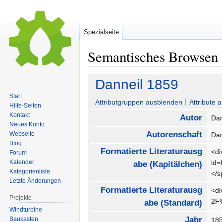
Spezialseite
Semantisches Browsen
Zur
Zur
Danneil 1859
Navigation
Suche
Start
springen
springen
Attributgruppen ausblenden
Attribute 
Hilfe-Seiten
Kontakt
Autor
Dan
Neues Konto
Autorenschaft
Webseite
Dan
Blog
Formatierte Literaturausg
<di
Forum
Kalender
id
abe (Kapitälchen)
Kategorienliste
</
Letzte Änderungen
Formatierte Literaturausg
<di
Projekte
2F
abe (Standard)
Windturbine
Jahr
Baukasten
18