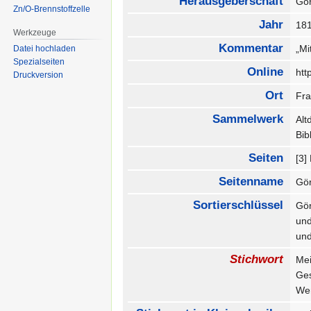
Herausgeberschaft
Gö
Zn/O-Brennstoffzelle
Jahr
18
Werkzeuge
Kommentar
„Mi
Datei hochladen
Spezialseiten
Online
htt
Druckversion
Ort
Fr
Sammelwerk
Alt
Bib
Seiten
[3]
Seitenname
Gö
Sortierschlüssel
Gör
und
und
Stichwort
Me
Ge
We