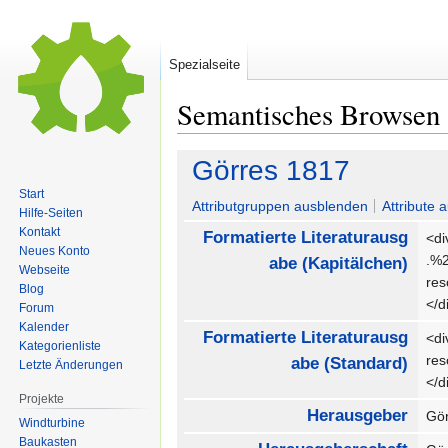
Spezialseite
Semantisches Browsen
Zur
Zur
Görres 1817
Navigation
Suche
Start
springen
springen
Attributgruppen ausblenden
Attribute 
Hilfe-Seiten
Kontakt
Formatierte Literaturausg
<di
Neues Konto
.%
abe (Kapitälchen)
Webseite
re
Blog
</
Forum
Kalender
Formatierte Literaturausg
<di
Kategorienliste
re
abe (Standard)
Letzte Änderungen
</
Projekte
Herausgeber
Gö
Windturbine
Baukasten