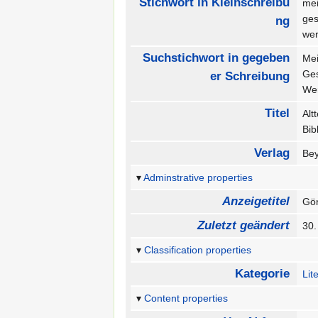
Stichwort in Kleinschreibu
me
ges
ng
we
Suchstichwort in gegeben
Me
Ge
er Schreibung
We
Titel
Alt
Bib
Verlag
Be
Adminstrative properties
Anzeigetitel
Gö
Zuletzt geändert
30.
Classification properties
Kategorie
Lit
Content properties