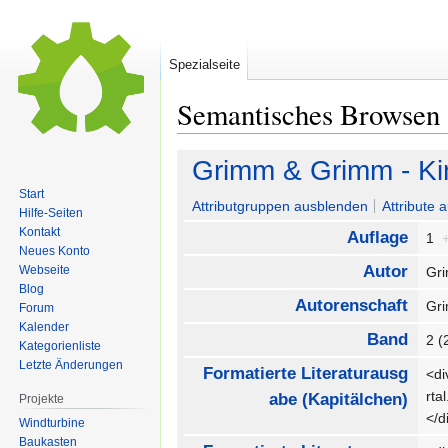
Spezialseite
Semantisches Browsen
Zur
Zur
Grimm & Grimm - Ki
Navigation
Suche
Start
springen
springen
Attributgruppen ausblenden
Attribute 
Hilfe-Seiten
Kontakt
Auflage
1
Neues Konto
Autor
Webseite
Gr
Blog
Autorenschaft
Gr
Forum
Kalender
Band
2 
Kategorienliste
Letzte Änderungen
Formatierte Literaturausg
<di
rt
abe (Kapitälchen)
Projekte
</
Windturbine
Baukasten