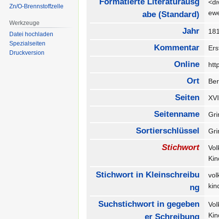
Formatierte Literaturausg
<di
Zn/O-Brennstoffzelle
ew
abe (Standard)
Werkzeuge
Jahr
18
Datei hochladen
Spezialseiten
Kommentar
Er
Druckversion
Online
htt
Ort
Be
Seiten
XVI
Seitenname
Gr
Sortierschlüssel
Gr
Stichwort
Vo
Ki
Stichwort in Kleinschreibu
vo
ki
ng
Suchstichwort in gegeben
Vo
Ki
er Schreibung