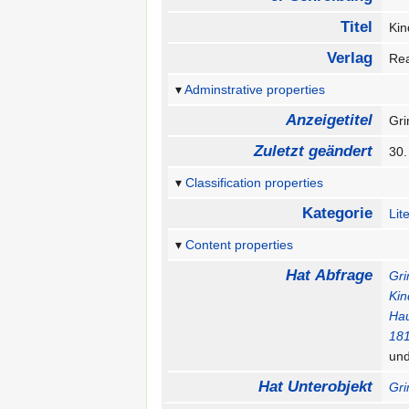
Titel
Ki
Verlag
Re
Adminstrative properties
Anzeigetitel
Gr
Zuletzt geändert
30.
Classification properties
Kategorie
Lit
Content properties
Hat Abfrage
Gri
Kin
Ha
18
un
Hat Unterobjekt
Gri