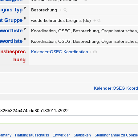
ᵖ
ignis Typ
Besprechung
+
ᵖ
at Gruppe
wiederkehrendes Ereignis (de)
+
ᵖ
hwortliste
Koordination, OSEG, Besprechung, Organisatorisches,
ᵖ
hwortliste
Koordination, OSEG, Besprechung, Organisatorisches,
onsbesprec
Kalender:OSEG Koordination
+
hung
Kalender:OSEG Koordi
Germany
Haftungsausschluss
Entwickler
Statistiken
Stellungnahme zu Cookie