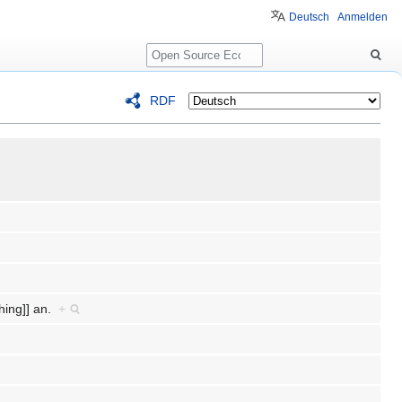
Deutsch
Anmelden
Suche
RDF
hing]] an.
+