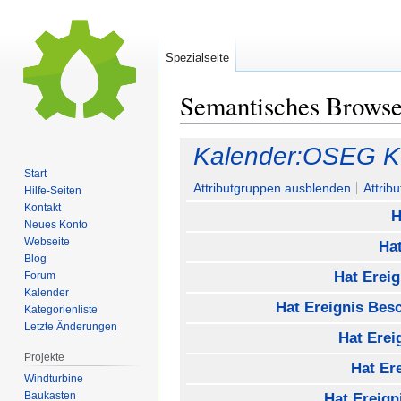
Spezialseite
Semantisches Brows
Zur
Zur
Kalender:OSEG Ko
Navigation
Suche
Start
springen
springen
Attributgruppen ausblenden
Attrib
Hilfe-Seiten
Kontakt
H
Neues Konto
Webseite
Hat
Blog
Hat Ereig
Forum
Kalender
Hat Ereignis Bes
Kategorienliste
Letzte Änderungen
Hat Erei
Projekte
Hat Er
Windturbine
Baukasten
Hat Ereign