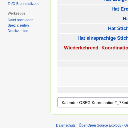
Zn/O-Brennstoffzelle
Hat Ere
Werkzeuge
H
Datei hochladen
Spezialseiten
Hat Stic
Druckversion
Hat einsprachige Stic
Wiederkehrend: Koordinati
Datenschutz
Über Open Source Ecology - 