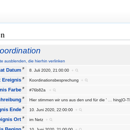
en
ordination
ute ausblenden, die hierhin verlinken
ᵖ
at Datum
8. Juli 2020, 21:00:00
+
ᵖ
 Ereignis
Koordinationsbesprechung
+
ᵖ
nis Farbe
#76b82a
+
ᵖ
chreibung
Hier stimmen wir uns aus den und für die '
…
hing|O-T
ᵖ
gnis Ende
10. Juni 2020, 22:00:00
+
ᵖ
eignis Ort
im Netz
+
ᵖ
is Beginn
10. Juni 2020, 21:00:00
+