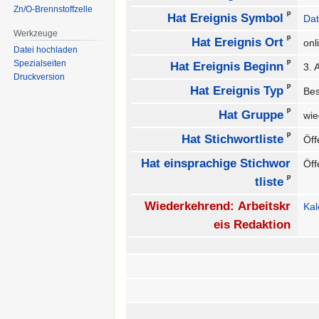
Zn/O-Brennstoffzelle
ᵖ
Hat Ereignis Symbol
Dat
Werkzeuge
ᵖ
Hat Ereignis Ort
on
Datei hochladen
ᵖ
Spezialseiten
Hat Ereignis Beginn
3. 
Druckversion
ᵖ
Hat Ereignis Typ
Be
ᵖ
Hat Gruppe
wie
ᵖ
Hat Stichwortliste
Öff
Hat einsprachige Stichwor
Öff
ᵖ
tliste
Wiederkehrend: Arbeitskr
Ka
eis Redaktion