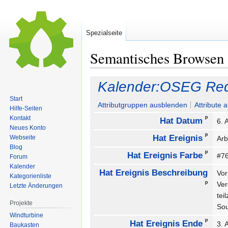
Spezialseite
Semantisches Browsen
Zur
Zur
Kalender:OSEG Red
Navigation
Suche
Start
springen
springen
Attributgruppen ausblenden
Attribute 
Hilfe-Seiten
ᵖ
Kontakt
Hat Datum
6. 
Neues Konto
ᵖ
Hat Ereignis
Webseite
Arb
Blog
ᵖ
Hat Ereignis Farbe
#7
Forum
Kalender
Hat Ereignis Beschreibung
Vor
Kategorienliste
ᵖ
Ver
Letzte Änderungen
tei
Projekte
Sou
Windturbine
ᵖ
Hat Ereignis Ende
3. 
Baukasten