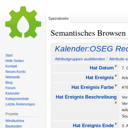
Spezialseite
Semantisches Browsen
Zur
Zur
Kalender:OSEG Red
Navigation
Suche
Start
springen
springen
Attributgruppen ausblenden
Attribute 
Hilfe-Seiten
ᵖ
Kontakt
Hat Datum
7. 
Neues Konto
ᵖ
Hat Ereignis
Webseite
Arb
Blog
ᵖ
Hat Ereignis Farbe
#7
Forum
Kalender
Hat Ereignis Beschreibung
Vor
Kategorienliste
ᵖ
Ver
Letzte Änderungen
tei
Projekte
Sou
Windturbine
ᵖ
Hat Ereignis Ende
3. 
Baukasten