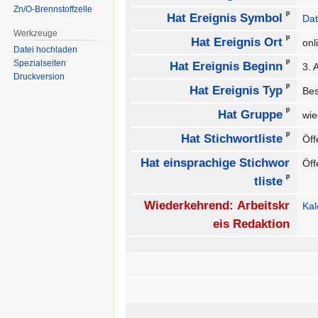
Zn/O-Brennstoffzelle
ᵖ
Hat Ereignis Symbol
Dat
Werkzeuge
ᵖ
Hat Ereignis Ort
on
Datei hochladen
ᵖ
Spezialseiten
Hat Ereignis Beginn
3. 
Druckversion
ᵖ
Hat Ereignis Typ
Be
ᵖ
Hat Gruppe
wie
ᵖ
Hat Stichwortliste
Öff
Hat einsprachige Stichwor
Öff
ᵖ
tliste
Wiederkehrend: Arbeitskr
Ka
eis Redaktion