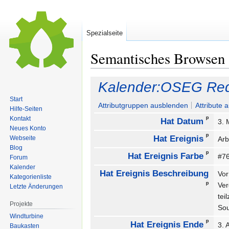
Spezialseite
Semantisches Browsen
Zur
Zur
Kalender:OSEG Red
Navigation
Suche
Start
springen
springen
Attributgruppen ausblenden
Attribute 
Hilfe-Seiten
ᵖ
Kontakt
Hat Datum
3. 
Neues Konto
ᵖ
Hat Ereignis
Webseite
Arb
Blog
ᵖ
Hat Ereignis Farbe
#7
Forum
Kalender
Hat Ereignis Beschreibung
Vor
Kategorienliste
ᵖ
Ver
Letzte Änderungen
tei
Projekte
Sou
Windturbine
ᵖ
Hat Ereignis Ende
3. 
Baukasten