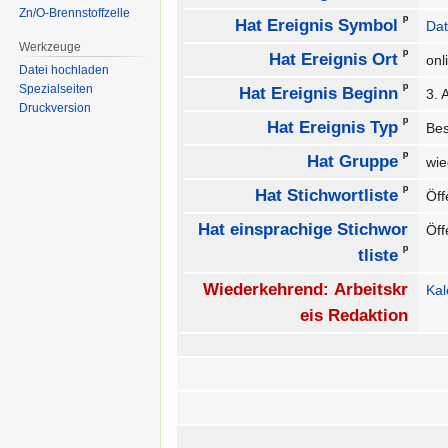
Zn/O-Brennstoffzelle
ᵖ
Hat Ereignis Symbol
Dat
Werkzeuge
ᵖ
Hat Ereignis Ort
on
Datei hochladen
ᵖ
Spezialseiten
Hat Ereignis Beginn
3. 
Druckversion
ᵖ
Hat Ereignis Typ
Be
ᵖ
Hat Gruppe
wie
ᵖ
Hat Stichwortliste
Öff
Hat einsprachige Stichwor
Öff
ᵖ
tliste
Wiederkehrend: Arbeitskr
Ka
eis Redaktion