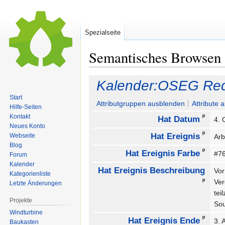
Spezialseite
Semantisches Browsen
Zur
Zur
Kalender:OSEG Red
Navigation
Suche
Start
springen
springen
Attributgruppen ausblenden
Attribute 
Hilfe-Seiten
ᵖ
Kontakt
Hat Datum
4. 
Neues Konto
ᵖ
Hat Ereignis
Webseite
Arb
Blog
ᵖ
Hat Ereignis Farbe
#7
Forum
Kalender
Hat Ereignis Beschreibung
Vor
Kategorienliste
ᵖ
Ver
Letzte Änderungen
tei
Projekte
Sou
Windturbine
ᵖ
Hat Ereignis Ende
3. 
Baukasten