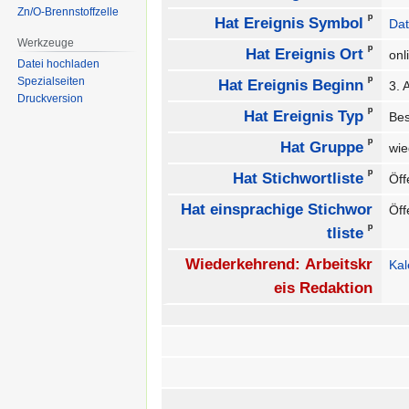
Zn/O-Brennstoffzelle
ᵖ
Hat Ereignis Symbol
Dat
Werkzeuge
ᵖ
Hat Ereignis Ort
on
Datei hochladen
ᵖ
Spezialseiten
Hat Ereignis Beginn
3. 
Druckversion
ᵖ
Hat Ereignis Typ
Be
ᵖ
Hat Gruppe
wie
ᵖ
Hat Stichwortliste
Öff
Hat einsprachige Stichwor
Öff
ᵖ
tliste
Wiederkehrend: Arbeitskr
Ka
eis Redaktion