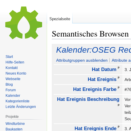
Spezialseite
Semantisches Browsen
Zur
Zur
Kalender:OSEG Red
Navigation
Suche
Start
springen
springen
Attributgruppen ausblenden
Attribute 
Hilfe-Seiten
ᵖ
Kontakt
Hat Datum
3. 
Neues Konto
ᵖ
Hat Ereignis
Webseite
Arb
Blog
ᵖ
Hat Ereignis Farbe
#7
Forum
Kalender
Hat Ereignis Beschreibung
Vor
Kategorienliste
ᵖ
Ver
Letzte Änderungen
tei
Projekte
Sou
Windturbine
ᵖ
Hat Ereignis Ende
3. 
Baukasten