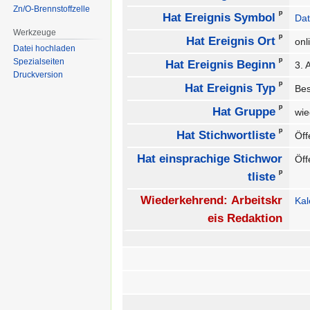
Zn/O-Brennstoffzelle
ᵖ
Hat Ereignis Symbol
Dat
Werkzeuge
ᵖ
Hat Ereignis Ort
on
Datei hochladen
ᵖ
Spezialseiten
Hat Ereignis Beginn
3. 
Druckversion
ᵖ
Hat Ereignis Typ
Be
ᵖ
Hat Gruppe
wie
ᵖ
Hat Stichwortliste
Öff
Hat einsprachige Stichwor
Öff
ᵖ
tliste
Wiederkehrend: Arbeitskr
Ka
eis Redaktion