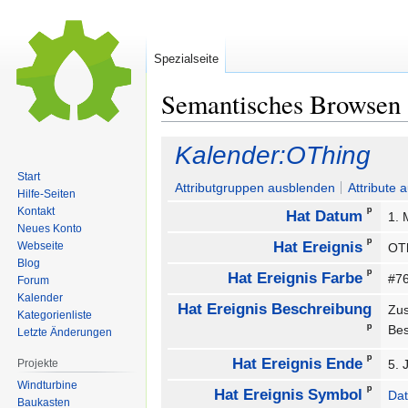
Spezialseite
Semantisches Browsen
Zur
Zur
Kalender:OThing
Navigation
Suche
Start
springen
springen
Attributgruppen ausblenden
Attribute 
Hilfe-Seiten
ᵖ
Kontakt
Hat Datum
1. 
Neues Konto
ᵖ
Hat Ereignis
Webseite
OT
Blog
ᵖ
Hat Ereignis Farbe
#7
Forum
Kalender
Hat Ereignis Beschreibung
Zus
Kategorienliste
ᵖ
Be
Letzte Änderungen
ᵖ
Hat Ereignis Ende
Projekte
5. 
Windturbine
ᵖ
Hat Ereignis Symbol
Dat
Baukasten