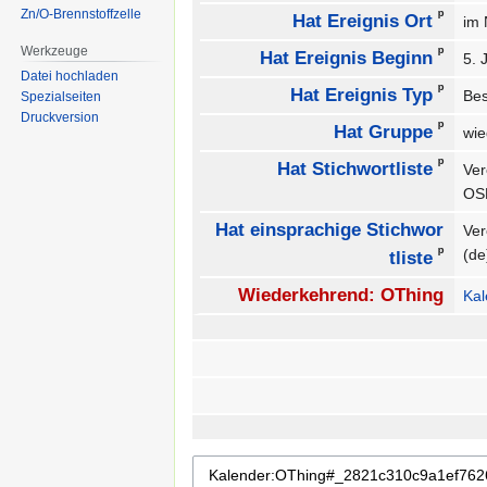
Zn/O-Brennstoffzelle
ᵖ
Hat Ereignis Ort
im
Werkzeuge
ᵖ
Hat Ereignis Beginn
5. 
Datei hochladen
ᵖ
Hat Ereignis Typ
Be
Spezialseiten
Druckversion
ᵖ
Hat Gruppe
wie
ᵖ
Hat Stichwortliste
Ver
O
Hat einsprachige Stichwor
Ver
ᵖ
(d
tliste
Wiederkehrend: OThing
Kal