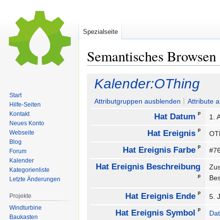
Spezialseite
Semantisches Browsen
Zur
Zur
Kalender:OThing
Navigation
Suche
Start
springen
springen
Attributgruppen ausblenden
Attribute 
Hilfe-Seiten
ᵖ
Kontakt
Hat Datum
1. 
Neues Konto
ᵖ
Hat Ereignis
Webseite
OT
Blog
ᵖ
Hat Ereignis Farbe
#7
Forum
Kalender
Hat Ereignis Beschreibung
Zus
Kategorienliste
ᵖ
Be
Letzte Änderungen
ᵖ
Hat Ereignis Ende
Projekte
5. 
Windturbine
ᵖ
Hat Ereignis Symbol
Dat
Baukasten