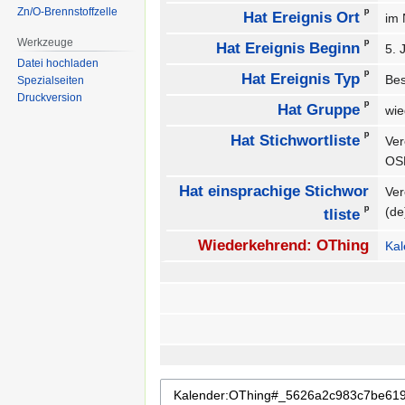
Zn/O-Brennstoffzelle
ᵖ
Hat Ereignis Ort
im
Werkzeuge
ᵖ
Hat Ereignis Beginn
5. 
Datei hochladen
ᵖ
Hat Ereignis Typ
Be
Spezialseiten
Druckversion
ᵖ
Hat Gruppe
wie
ᵖ
Hat Stichwortliste
Ver
O
Hat einsprachige Stichwor
Ver
ᵖ
(d
tliste
Wiederkehrend: OThing
Kal