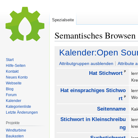
Spezialseite
Semantisches Browsen
Zur
Zur
Kalender:Open Sour
Navigation
Suche
Start
springen
springen
Attributgruppen ausblenden
Attribute 
Hilfe-Seiten
ᵖ
Kontakt
Hat Stichwort
le
Neues Konto
Kre
Webseite
Blog
Hat einsprachiges Stichwo
ler
Forum
ᵖ
Wo
rt
Kalender
Kategorienliste
Seitenname
Kal
Letzte Änderungen
Stichwort in Kleinschreibu
le
Projekte
kre
ng
Windturbine
Baukasten
Suchstichwort