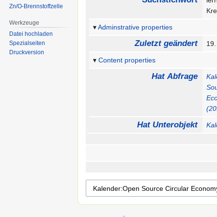
le
Zn/O-Brennstoffzelle
Kre
Werkzeuge
Adminstrative properties
Datei hochladen
Zuletzt geändert
Spezialseiten
19.
Druckversion
Content properties
Hat Abfrage
Kal
Sou
Ec
(20
Hat Unterobjekt
Kal