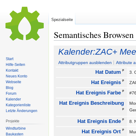
Spezialseite
Semantisches Browsen
Zur
Zur
Kalender:ZAC+ Mee
Navigation
Suche
Start
springen
springen
Attributgruppen ausblenden
Attribute 
Hilfe-Seiten
ᵖ
Kontakt
Hat Datum
3. 
Neues Konto
ᵖ
Hat Ereignis
Webseite
ZA
Blog
ᵖ
Hat Ereignis Farbe
#7
Forum
Kalender
Hat Ereignis Beschreibung
Mon
Kategorienliste
ᵖ
Ge
Letzte Änderungen
ᵖ
Hat Ereignis Ende
Projekte
8.
Windturbine
ᵖ
Hat Ereignis Ort
Mu
Baukasten