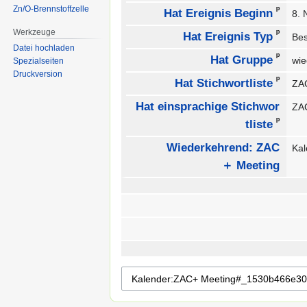
Zn/O-Brennstoffzelle
ᵖ
Hat Ereignis Beginn
8.
Werkzeuge
ᵖ
Hat Ereignis Typ
Be
Datei hochladen
ᵖ
Hat Gruppe
wie
Spezialseiten
Druckversion
ᵖ
Hat Stichwortliste
ZAC
Hat einsprachige Stichwor
ZAC
ᵖ
tliste
Wiederkehrend: ZAC
Ka
＋ Meeting