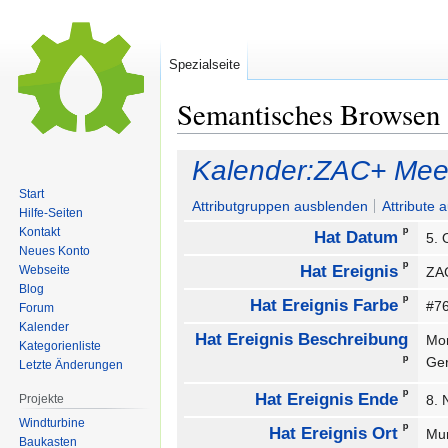
Spezialseite
Semantisches Browsen
Zur
Zur
Kalender:ZAC+ Mee
Navigation
Suche
Start
springen
springen
Attributgruppen ausblenden
Attribute 
Hilfe-Seiten
ᵖ
Kontakt
Hat Datum
5. 
Neues Konto
ᵖ
Hat Ereignis
Webseite
ZA
Blog
ᵖ
Hat Ereignis Farbe
#7
Forum
Kalender
Hat Ereignis Beschreibung
Mon
Kategorienliste
ᵖ
Ge
Letzte Änderungen
ᵖ
Hat Ereignis Ende
Projekte
8.
Windturbine
ᵖ
Hat Ereignis Ort
Mu
Baukasten