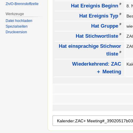
Zn/O-Brennstoffzelle
ᵖ
Hat Ereignis Beginn
8.
Werkzeuge
ᵖ
Hat Ereignis Typ
Be
Datei hochladen
ᵖ
Hat Gruppe
wie
Spezialseiten
Druckversion
ᵖ
Hat Stichwortliste
ZAC
Hat einsprachige Stichwor
ZAC
ᵖ
tliste
Wiederkehrend: ZAC
Ka
＋ Meeting