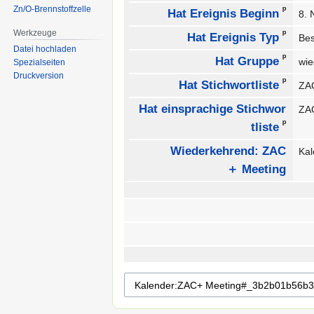
Zn/O-Brennstoffzelle
ᵖ
Hat Ereignis Beginn
8.
Werkzeuge
ᵖ
Hat Ereignis Typ
Be
Datei hochladen
ᵖ
Hat Gruppe
wie
Spezialseiten
Druckversion
ᵖ
Hat Stichwortliste
ZAC
Hat einsprachige Stichwor
ZAC
ᵖ
tliste
Wiederkehrend: ZAC
Ka
＋ Meeting