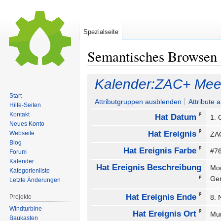
Spezialseite
Semantisches Browsen
Zur
Zur
Kalender:ZAC+ Mee
Navigation
Suche
Start
springen
springen
Attributgruppen ausblenden
Attribute 
Hilfe-Seiten
ᵖ
Kontakt
Hat Datum
1. 
Neues Konto
ᵖ
Hat Ereignis
Webseite
ZA
Blog
ᵖ
Hat Ereignis Farbe
#7
Forum
Kalender
Hat Ereignis Beschreibung
Mon
Kategorienliste
ᵖ
Ge
Letzte Änderungen
ᵖ
Hat Ereignis Ende
Projekte
8.
Windturbine
ᵖ
Hat Ereignis Ort
Mu
Baukasten