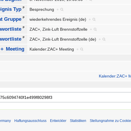
ᵖ
ignis Typ
Besprechung
+
ᵖ
at Gruppe
wiederkehrendes Ereignis (de)
+
ᵖ
hwortliste
ZAC+, Zink-Luft Brennstoffzelle
+
ᵖ
hwortliste
ZAC+, Zink-Luft Brennstoffzelle (de)
+
＋ Meeting
Kalender:ZAC+ Meeting
+
Kalender:ZAC+ M
Germany
Haftungsausschluss
Entwickler
Statistiken
Stellungnahme zu Cookie