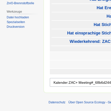
Zn/O-Brennstoffzelle
Hat Ere
Werkzeuge
H
Datei hochladen
Spezialseiten
Hat Stic
Druckversion
Hat einsprachige Stic
Wiederkehrend: ZAC
Datenschutz
Über Open Source Ecology - 