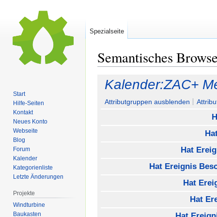
Spezialseite
Semantisches Brows
Zur
Zur
Kalender:ZAC+ Me
Navigation
Suche
Start
springen
springen
Attributgruppen ausblenden
Attrib
Hilfe-Seiten
Kontakt
H
Neues Konto
Webseite
Hat
Blog
Hat Ereig
Forum
Kalender
Hat Ereignis Bes
Kategorienliste
Letzte Änderungen
Hat Erei
Projekte
Hat Er
Windturbine
Baukasten
Hat Ereign