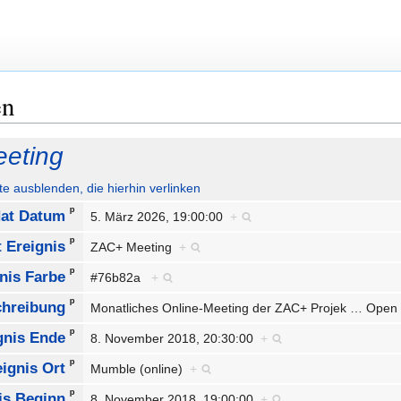
en
eting
ute ausblenden, die hierhin verlinken
ᵖ
at Datum
5. März 2026, 19:00:00
+
ᵖ
 Ereignis
ZAC+ Meeting
+
ᵖ
nis Farbe
#76b82a
+
ᵖ
chreibung
Monatliches Online-Meeting der ZAC+ Projek
…
Open 
ᵖ
gnis Ende
8. November 2018, 20:30:00
+
ᵖ
eignis Ort
Mumble (online)
+
ᵖ
is Beginn
8. November 2018, 19:00:00
+