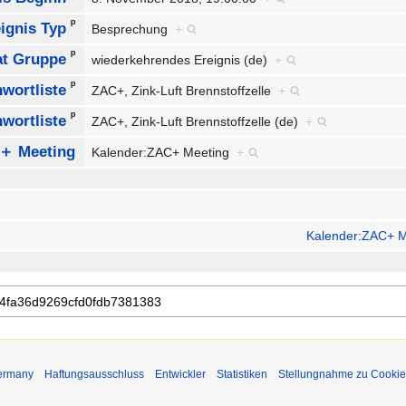
ᵖ
ignis Typ
Besprechung
+
ᵖ
at Gruppe
wiederkehrendes Ereignis (de)
+
ᵖ
hwortliste
ZAC+, Zink-Luft Brennstoffzelle
+
ᵖ
hwortliste
ZAC+, Zink-Luft Brennstoffzelle (de)
+
＋ Meeting
Kalender:ZAC+ Meeting
+
Kalender:ZAC+ M
Germany
Haftungsausschluss
Entwickler
Statistiken
Stellungnahme zu Cookie