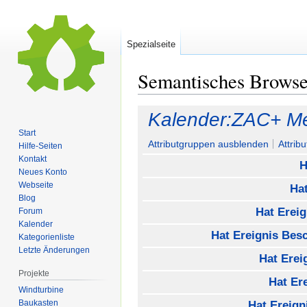
Spezialseite
Semantisches Brows
Zur
Zur
Kalender:ZAC+ Me
Navigation
Suche
Start
springen
springen
Attributgruppen ausblenden
Attrib
Hilfe-Seiten
Kontakt
H
Neues Konto
Webseite
Hat
Blog
Hat Ereig
Forum
Kalender
Hat Ereignis Bes
Kategorienliste
Letzte Änderungen
Hat Erei
Projekte
Hat Er
Windturbine
Baukasten
Hat Ereign