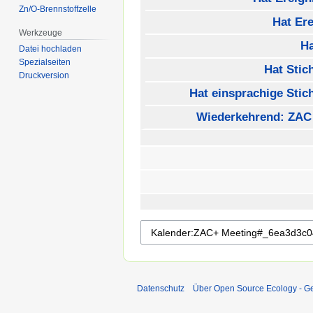
Zn/O-Brennstoffzelle
Hat Ere
Werkzeuge
H
Datei hochladen
Spezialseiten
Hat Stic
Druckversion
Hat einsprachige Stic
Wiederkehrend: ZAC
Datenschutz
Über Open Source Ecology - 