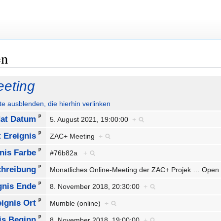
en
eting
ute ausblenden, die hierhin verlinken
ᵖ
at Datum
5. August 2021, 19:00:00
+
ᵖ
 Ereignis
ZAC+ Meeting
+
ᵖ
nis Farbe
#76b82a
+
ᵖ
chreibung
Monatliches Online-Meeting der ZAC+ Projek
…
Open 
ᵖ
gnis Ende
8. November 2018, 20:30:00
+
ᵖ
eignis Ort
Mumble (online)
+
ᵖ
is Beginn
8. November 2018, 19:00:00
+