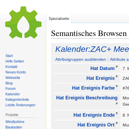
Spezialseite
Semantisches Browsen
Zur
Zur
Kalender:ZAC+ Mee
Navigation
Suche
Start
springen
springen
Attributgruppen ausblenden
Attribute 
Hilfe-Seiten
ᵖ
Kontakt
Hat Datum
7. 
Neues Konto
ᵖ
Hat Ereignis
Webseite
ZA
Blog
ᵖ
Hat Ereignis Farbe
#7
Forum
Kalender
Hat Ereignis Beschreibung
Mon
Kategorienliste
ᵖ
Ge
Letzte Änderungen
ᵖ
Hat Ereignis Ende
Projekte
8.
Windturbine
ᵖ
Hat Ereignis Ort
Mu
Baukasten