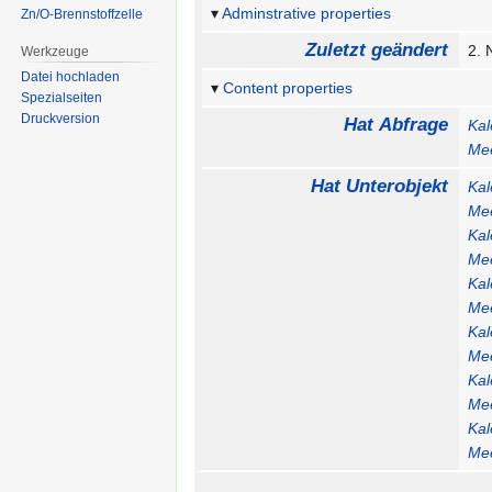
Adminstrative properties
Zn/O-Brennstoffzelle
Zuletzt geändert
2.
Werkzeuge
Datei hochladen
Content properties
Spezialseiten
Druckversion
Hat Abfrage
Ka
Me
Hat Unterobjekt
Ka
Me
Ka
Me
Ka
Me
Ka
Me
Ka
Me
Ka
Me