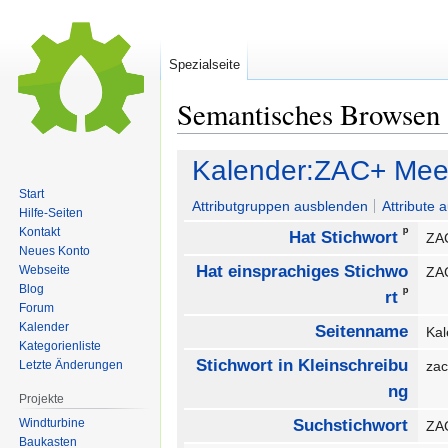
Spezialseite
Semantisches Browsen
Zur
Zur
Kalender:ZAC+ Mee
Navigation
Suche
Start
springen
springen
Attributgruppen ausblenden
Attribute 
Hilfe-Seiten
ᵖ
Kontakt
Hat Stichwort
Z
Neues Konto
Hat einsprachiges Stichwo
Webseite
ZA
Blog
ᵖ
rt
Forum
Kalender
Seitenname
Ka
Kategorienliste
Stichwort in Kleinschreibu
Letzte Änderungen
za
ng
Projekte
Windturbine
Suchstichwort
Z
Baukasten