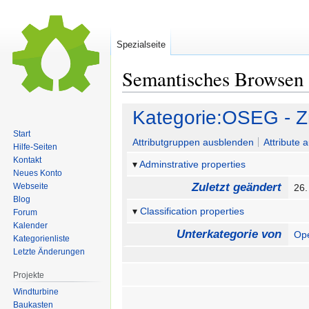
Spezialseite
Semantisches Browsen
Zur
Zur
Kategorie:OSEG - Zn
Navigation
Suche
Start
springen
springen
Attributgruppen ausblenden
Attribute 
Hilfe-Seiten
Kontakt
Adminstrative properties
Neues Konto
Zuletzt geändert
Webseite
26.
Blog
Classification properties
Forum
Kalender
Unterkategorie von
Op
Kategorienliste
Letzte Änderungen
Projekte
Windturbine
Baukasten