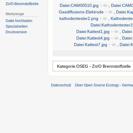
Zn/O-Brennstoffzelle
Datei:CAM00510.jpg
+
,
Datei:CAM0
Gasdiffusions-Elektrode
+
,
Datei:Ka
Werkzeuge
kathodentester2.png
+
,
Kathodente
Datei hochladen
Datei:Kathodentester2
Spezialseiten
Datei:Kattest1.jpg
+
,
Datei:
Druckversion
Datei:Kattest4.jpg
+
,
Datei:
Datei:Kattest7.jpg
+
,
Datei:K
Datenschutz
Über Open Source Ecology - Germ