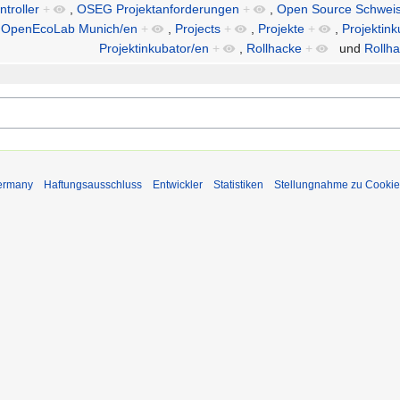
troller
+
,
OSEG Projektanforderungen
+
,
Open Source Schweis
,
OpenEcoLab Munich/en
+
,
Projects
+
,
Projekte
+
,
Projektink
Projektinkubator/en
+
,
Rollhacke
+
und
Rollh
Germany
Haftungsausschluss
Entwickler
Statistiken
Stellungnahme zu Cookie