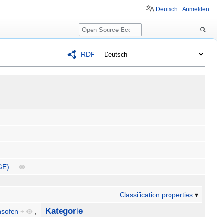
Deutsch
Anmelden
Suche
RDF
GE)
+
Classification properties
Kategorie
nsofen
+
,