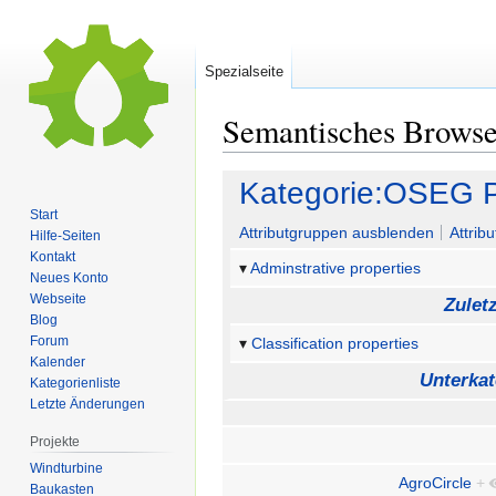
Spezialseite
Semantisches Brows
Zur
Zur
Kategorie:OSEG P
Navigation
Suche
Start
springen
springen
Attributgruppen ausblenden
Attrib
Hilfe-Seiten
Kontakt
Adminstrative properties
Neues Konto
Webseite
Zulet
Blog
Forum
Classification properties
Kalender
Unterkat
Kategorienliste
Letzte Änderungen
Projekte
Windturbine
AgroCircle
+
Baukasten