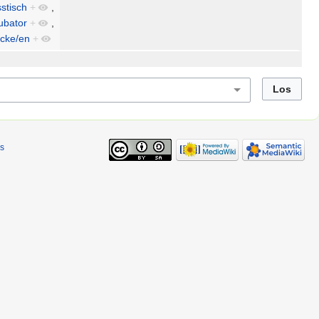
stisch
+
,
ubator
+
,
acke/en
+
s