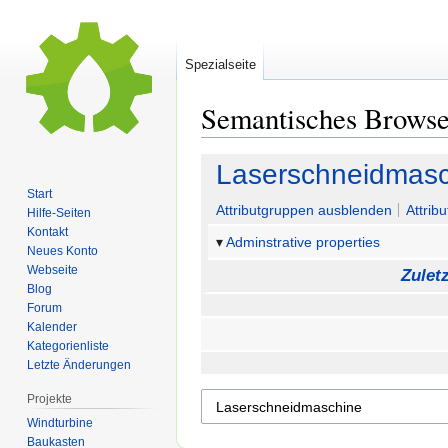
Spezialseite
Semantisches Brows
Zur
Zur
Laserschneidmasc
Navigation
Suche
Start
springen
springen
Attributgruppen ausblenden
Attrib
Hilfe-Seiten
Kontakt
Adminstrative properties
Neues Konto
Webseite
Zulet
Blog
Forum
Kalender
Kategorienliste
Letzte Änderungen
Projekte
Windturbine
Baukasten