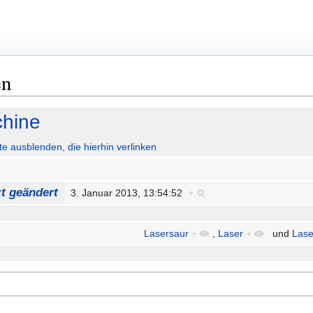
en
hine
ute ausblenden, die hierhin verlinken
zt geändert
3. Januar 2013, 13:54:52
+
Lasersaur
+
,
Laser
+
und
Lase