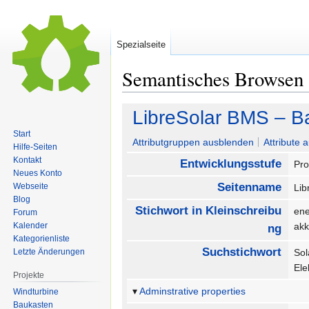
Spezialseite
Semantisches Browsen
Zur
Zur
LibreSolar BMS – B
Navigation
Suche
Start
springen
springen
Attributgruppen ausblenden
Attribute 
Hilfe-Seiten
Kontakt
Entwicklungsstufe
Pro
Neues Konto
Seitenname
Webseite
Li
Blog
Stichwort in Kleinschreibu
en
Forum
Kalender
ak
ng
Kategorienliste
Suchstichwort
Letzte Änderungen
So
Ele
Projekte
Adminstrative properties
Windturbine
Baukasten