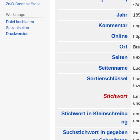
Zn/O-Brennstoffzelle
</
Jahr
Werkzeuge
18
Datei hochladen
Kommentar
eng
Spezialseiten
Druckversion
Online
htt
Ort
Br
Seiten
99
Seitenname
Luc
Sortierschlüssel
Luc
In
Stichwort
Em
un
Stichwort in Kleinschreibu
em
un
ng
Suchstichwort in gegeben
Em
un