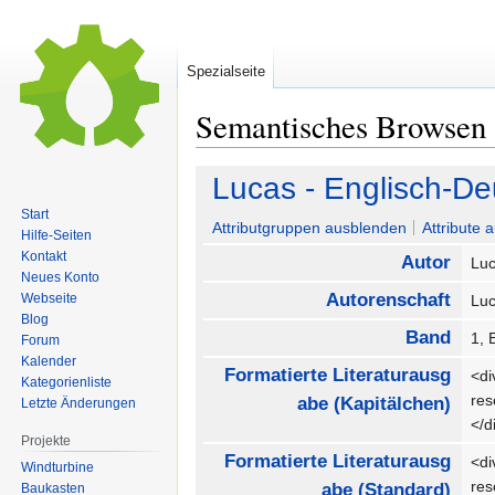
Spezialseite
Semantisches Browsen
Zur
Zur
Lucas - Englisch-De
Navigation
Suche
Start
springen
springen
Attributgruppen ausblenden
Attribute 
Hilfe-Seiten
Kontakt
Autor
Lu
Neues Konto
Autorenschaft
Webseite
Lu
Blog
Band
1, 
Forum
Kalender
Formatierte Literaturausg
<di
Kategorienliste
re
abe (Kapitälchen)
Letzte Änderungen
</
Projekte
Formatierte Literaturausg
<di
Windturbine
re
abe (Standard)
Baukasten