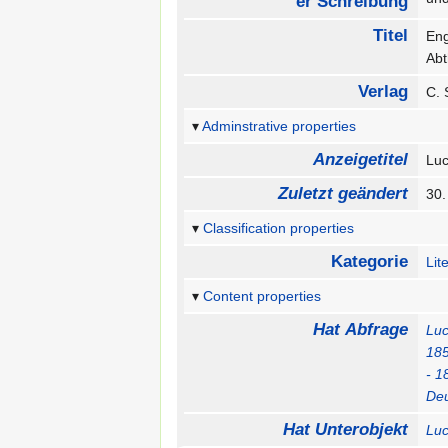
er Schreibung
Titel
Eng
Ab
Verlag
C.
Adminstrative properties
Anzeigetitel
Luc
Zuletzt geändert
30.
Classification properties
Kategorie
Lit
Content properties
Hat Abfrage
Luc
18
- 1
Deu
Hat Unterobjekt
Luc