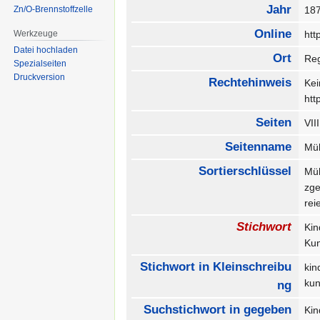
Jahr
Zn/O-Brennstoffzelle
18
Online
Werkzeuge
htt
Datei hochladen
Ort
Re
Spezialseiten
Druckversion
Rechtehinweis
Kei
htt
Seiten
VII
Seitenname
Müh
Sortierschlüssel
Mü
zge
re
Stichwort
Ki
Ku
Stichwort in Kleinschreibu
ki
ku
ng
Suchstichwort in gegeben
Ki