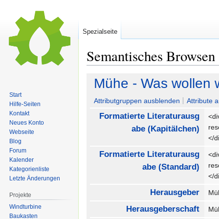
Spezialseite
Semantisches Browsen
Zur
Zur
Mühe - Was wollen w
Navigation
Suche
Start
springen
springen
Attributgruppen ausblenden
Attribute 
Hilfe-Seiten
Kontakt
Formatierte Literaturausg
<di
Neues Konto
re
abe (Kapitälchen)
Webseite
</
Blog
Forum
Formatierte Literaturausg
<di
Kalender
re
abe (Standard)
Kategorienliste
</
Letzte Änderungen
Herausgeber
Mü
Projekte
Windturbine
Herausgeberschaft
Mü
Baukasten