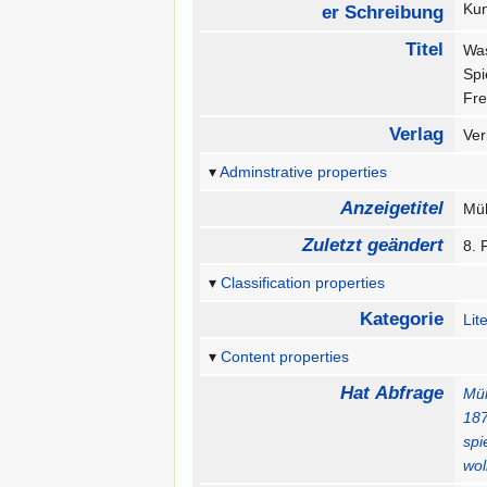
Ku
er Schreibung
Titel
Was
Spi
Fre
Verlag
Ve
Adminstrative properties
Anzeigetitel
Müh
Zuletzt geändert
8. 
Classification properties
Kategorie
Lit
Content properties
Hat Abfrage
Müh
18
spi
wol