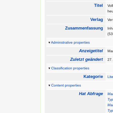
Titel
Vol
heu
Verlag
Ver
Zusammenfassung
Inh
(5
Adminstrative properties
Anzeigetitel
Mar
Zuletzt geändert
27.
Classification properties
Kategorie
Lit
Content properties
Hat Abfrage
Mar
Typ
Mar
Typ