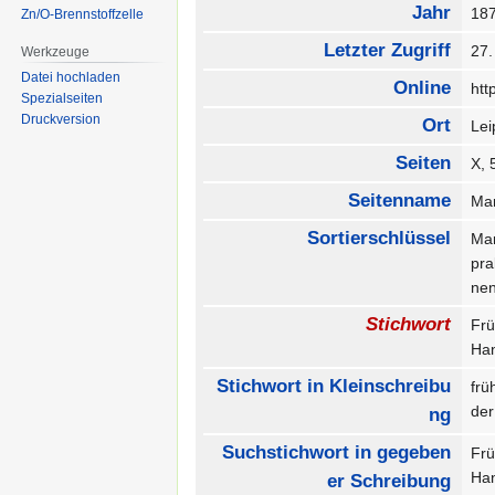
Jahr
18
Zn/O-Brennstoffzelle
Letzter Zugriff
27
Werkzeuge
Datei hochladen
Online
htt
Spezialseiten
Druckversion
Ort
Le
Seiten
X,
Seitenname
Mar
Sortierschlüssel
Mar
pra
ne
Stichwort
Fr
Ha
Stichwort in Kleinschreibu
frü
der
ng
Suchstichwort in gegeben
Fr
Ha
er Schreibung