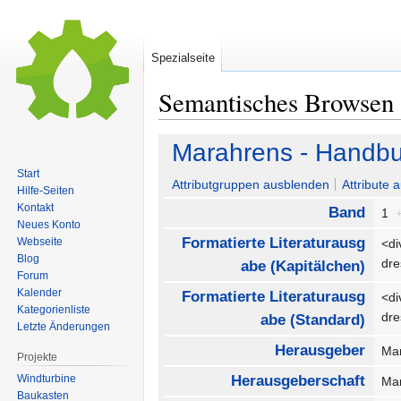
Spezialseite
Semantisches Browsen
Zur
Zur
Marahrens - Handbu
Navigation
Suche
Start
springen
springen
Attributgruppen ausblenden
Attribute 
Hilfe-Seiten
Kontakt
Band
1
Neues Konto
Formatierte Literaturausg
Webseite
<di
Blog
dr
abe (Kapitälchen)
Forum
Kalender
Formatierte Literaturausg
<di
Kategorienliste
dr
abe (Standard)
Letzte Änderungen
Herausgeber
Ma
Projekte
Windturbine
Herausgeberschaft
Ma
Baukasten