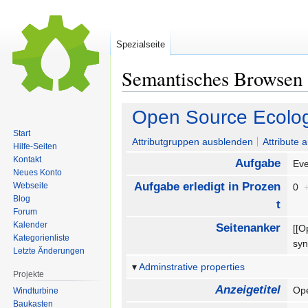
Spezialseite
Semantisches Browsen
Zur
Zur
Open Source Ecolo
Navigation
Suche
Start
springen
springen
Attributgruppen ausblenden
Attribute 
Hilfe-Seiten
Kontakt
Aufgabe
Eve
Neues Konto
Aufgabe erledigt in Prozen
Webseite
0
Blog
t
Forum
Kalender
Seitenanker
[[O
Kategorienliste
syn
Letzte Änderungen
Adminstrative properties
Projekte
Anzeigetitel
Op
Windturbine
Baukasten