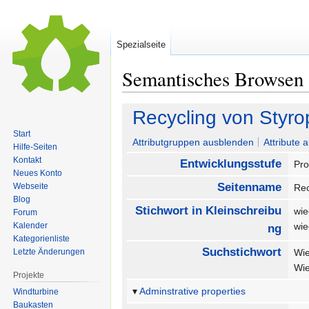
Spezialseite
Semantisches Browsen
Zur
Zur
Recycling von Styro
Navigation
Suche
Start
springen
springen
Attributgruppen ausblenden
Attribute 
Hilfe-Seiten
Kontakt
Entwicklungsstufe
Pro
Neues Konto
Seitenname
Webseite
Rec
Blog
Stichwort in Kleinschreibu
wie
Forum
Kalender
wi
ng
Kategorienliste
Suchstichwort
Letzte Änderungen
Wi
Wi
Projekte
Adminstrative properties
Windturbine
Baukasten