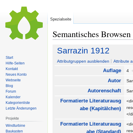
Spezialseite
Semantisches Browsen
Zur
Zur
Sarrazin 1912
Navigation
Suche
Start
springen
springen
Attributgruppen ausblenden
Attribute 
Hilfe-Seiten
Kontakt
Auflage
4
Neues Konto
Autor
Webseite
Sar
Blog
Autorenschaft
Sar
Forum
Kalender
Formatierte Literaturausg
<di
Kategorienliste
re
abe (Kapitälchen)
Letzte Änderungen
</
Projekte
Formatierte Literaturausg
<di
Windturbine
re
abe (Standard)
Baukasten