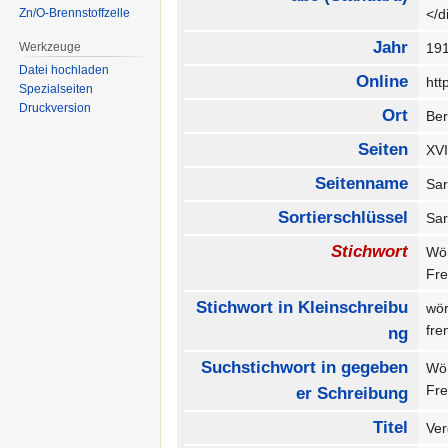
Zn/O-Brennstoffzelle
</
Jahr
Werkzeuge
19
Datei hochladen
Online
htt
Spezialseiten
Druckversion
Ort
Be
Seiten
XV
Seitenname
Sa
Sortierschlüssel
Sa
Stichwort
Wö
Fr
Stichwort in Kleinschreibu
wö
fr
ng
Suchstichwort in gegeben
Wö
Fr
er Schreibung
Titel
Ve