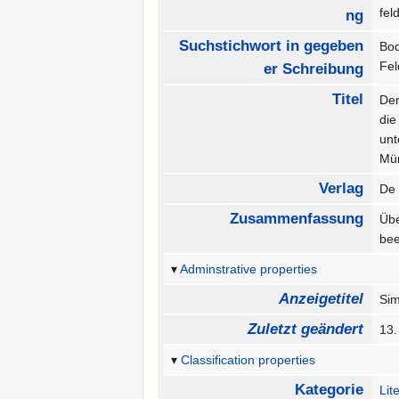
fe
ng
Suchstichwort in gegeben
Bod
Fe
er Schreibung
Titel
Der
die
unt
Mü
Verlag
De
Zusammenfassung
Übe
bee
Adminstrative properties
Anzeigetitel
Si
Zuletzt geändert
13
Classification properties
Kategorie
Lit