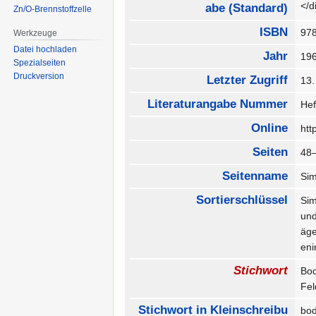
</
abe (Standard)
Zn/O-Brennstoffzelle
ISBN
97
Werkzeuge
Datei hochladen
Jahr
19
Spezialseiten
Druckversion
Letzter Zugriff
13
Literaturangabe Nummer
He
Online
htt
Seiten
48
Seitenname
Si
Sortierschlüssel
Sim
und
äge
en
Stichwort
Bod
Fe
Stichwort in Kleinschreibu
bod