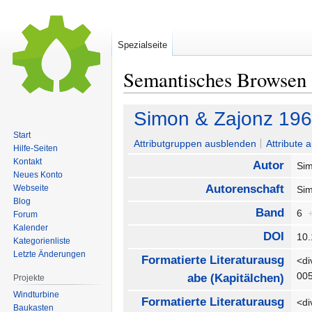
Spezialseite
Semantisches Browsen
Zur
Zur
Simon & Zajonz 19
Navigation
Suche
Start
springen
springen
Attributgruppen ausblenden
Attribute 
Hilfe-Seiten
Kontakt
Autor
Si
Neues Konto
Autorenschaft
Webseite
Sim
Blog
Band
6
Forum
Kalender
DOI
10
Kategorienliste
Letzte Änderungen
Formatierte Literaturausg
<di
00
abe (Kapitälchen)
Projekte
Windturbine
Formatierte Literaturausg
<di
Baukasten