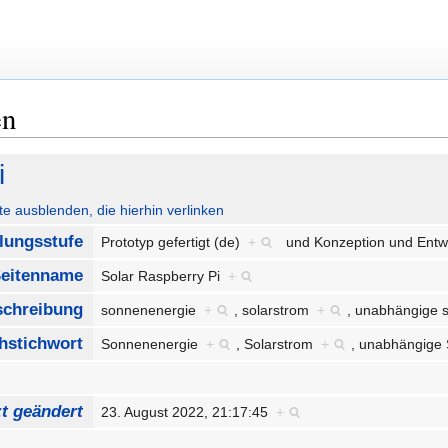
en
i
ute ausblenden, die hierhin verlinken
lungsstufe
Prototyp gefertigt (de)
+
und
Konzeption und Entw
eitenname
Solar Raspberry Pi
+
nschreibung
sonnenenergie
+
,
solarstrom
+
,
unabhängige 
hstichwort
Sonnenenergie
+
,
Solarstrom
+
,
unabhängige
zt geändert
23. August 2022, 21:17:45
+