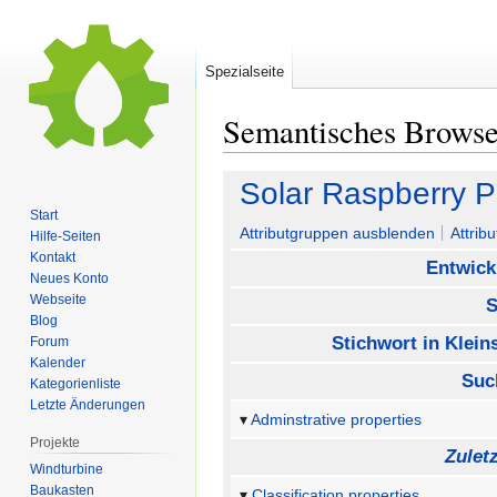
Spezialseite
Semantisches Brows
Zur
Zur
Solar Raspberry P
Navigation
Suche
Start
springen
springen
Attributgruppen ausblenden
Attrib
Hilfe-Seiten
Kontakt
Entwick
Neues Konto
Webseite
S
Blog
Stichwort in Klei
Forum
Kalender
Suc
Kategorienliste
Letzte Änderungen
Adminstrative properties
Projekte
Zulet
Windturbine
Baukasten
Classification properties