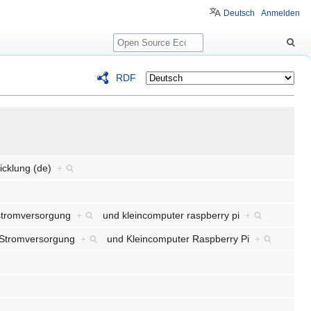
Deutsch
Anmelden
Suche
RDF
icklung (de)
+
stromversorgung
+
und
kleincomputer raspberry pi
+
 Stromversorgung
+
und
Kleincomputer Raspberry Pi
+