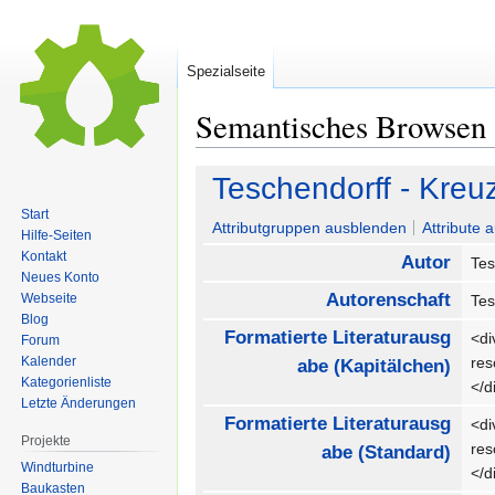
Spezialseite
Semantisches Browsen
Zur
Zur
Teschendorff - Kreuz
Navigation
Suche
Start
springen
springen
Attributgruppen ausblenden
Attribute 
Hilfe-Seiten
Kontakt
Autor
Tes
Neues Konto
Autorenschaft
Webseite
Tes
Blog
Formatierte Literaturausg
<di
Forum
Kalender
re
abe (Kapitälchen)
Kategorienliste
</
Letzte Änderungen
Formatierte Literaturausg
<di
Projekte
re
abe (Standard)
Windturbine
</
Baukasten