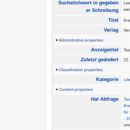
Suchstichwort in gegeben
Lei
we
er Schreibung
Titel
Kre
Verlag
Ve
Adminstrative properties
Anzeigetitel
Tes
Zuletzt geändert
22.
Classification properties
Kategorie
Lit
Content properties
Hat Abfrage
Tes
Kre
für
- 1
un