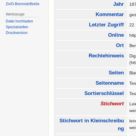
Jahr
Zn/O-Brennstoffzelle
18
Kommentar
Werkzeuge
gez
Datei hochladen
Letzter Zugriff
22
Spezialseiten
Druckversion
Online
htt
Ort
Be
Rechtehinweis
Dig
(ht
Seiten
Bla
Seitenname
Tes
Sortierschlüssel
Tes
Stichwort
Lei
we
Stichwort in Kleinschreibu
lei
we
ng