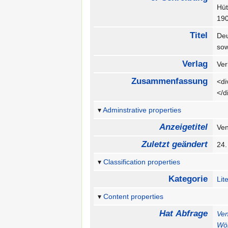
Hü
19
Titel
Deu
sow
Verlag
Ver
Zusammenfassung
<di
</
Adminstrative properties
Anzeigetitel
Ven
Zuletzt geändert
24.
Classification properties
Kategorie
Lit
Content properties
Hat Abfrage
Ven
Wör