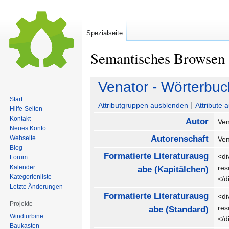
Spezialseite
Semantisches Browsen
Zur
Zur
Venator - Wörterbuc
Navigation
Suche
Start
springen
springen
Attributgruppen ausblenden
Attribute 
Hilfe-Seiten
Kontakt
Autor
Ve
Neues Konto
Autorenschaft
Webseite
Ve
Blog
Formatierte Literaturausg
<di
Forum
Kalender
re
abe (Kapitälchen)
Kategorienliste
</
Letzte Änderungen
Formatierte Literaturausg
<di
Projekte
re
abe (Standard)
Windturbine
</
Baukasten