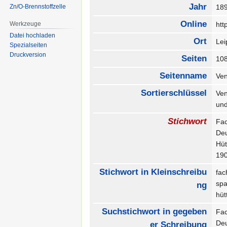
Jahr
Zn/O-Brennstoffzelle
18
Online
Werkzeuge
htt
Datei hochladen
Ort
Le
Spezialseiten
Druckversion
Seiten
10
Seitenname
Ven
Sortierschlüssel
Ven
un
Stichwort
Fa
De
Hü
19
Stichwort in Kleinschreibu
fa
sp
ng
hü
Suchstichwort in gegeben
Fa
De
er Schreibung