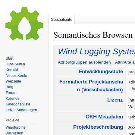
Spezialseite
Semantisches Browsen
Zur
Zur
Wind Logging Syste
Navigation
Suche
Start
springen
springen
Attributgruppen ausblenden
Attribute 
Hilfe-Seiten
Kontakt
Entwicklungsstufe
pro
Neues Konto
Formatierte Projektanscha
Webseite
<di
Blog
– W
u (Vorschaukasten)
Forum
Kalender
Lizenz
[ht
Kategorienliste
Wei
Letzte Änderungen
OKH Metadaten
un
Projekte
Projektbeschreibung
A c
Windturbine
Baukasten
bat