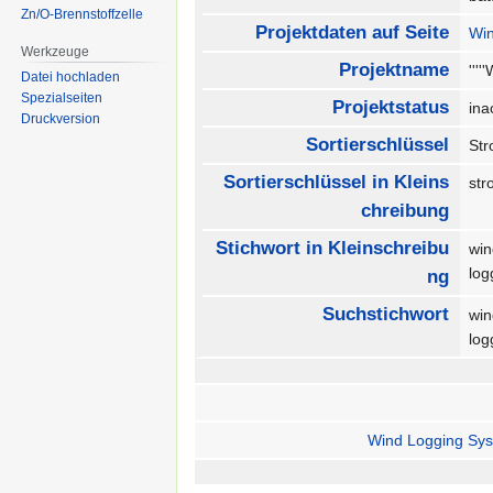
Zn/O-Brennstoffzelle
Projektdaten auf Seite
Win
Werkzeuge
Projektname
''''
Datei hochladen
Spezialseiten
Projektstatus
ina
Druckversion
Sortierschlüssel
Str
Sortierschlüssel in Kleins
str
chreibung
Stichwort in Kleinschreibu
wi
lo
ng
Suchstichwort
wi
lo
Wind Logging Sys