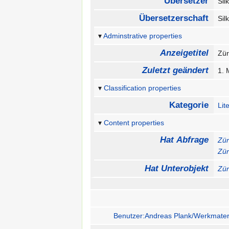
Übersetzer
Si
Übersetzerschaft
Si
Adminstrative properties
Anzeigetitel
Zü
Zuletzt geändert
1. 
Classification properties
Kategorie
Lit
Content properties
Hat Abfrage
Zür
Zür
Hat Unterobjekt
Zür
Benutzer:Andreas Plank/Werkmateri