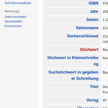
ISBN
Zn/O-Brennstoffzelle
97
Jahr
Werkzeuge
20
Datei hochladen
Seiten
1-
Spezialseiten
Druckversion
Seitenname
Zü
Sortierschlüssel
Zür
rs
Stichwort
Ba
Stichwort in Kleinschreibu
ba
ng
Suchstichwort in gegeben
Ba
er Schreibung
Titel
Die
Fo
Verlag
AT