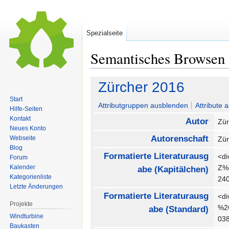
Spezialseite
Semantisches Browsen
Zur
Zur
Zürcher 2016
Navigation
Suche
Start
springen
springen
Attributgruppen ausblenden
Attribute 
Hilfe-Seiten
Kontakt
Autor
Zür
Neues Konto
Autorenschaft
Webseite
Zür
Blog
Formatierte Literaturausg
<di
Forum
Kalender
Z%
abe (Kapitälchen)
Kategorienliste
240
Letzte Änderungen
Formatierte Literaturausg
<di
Projekte
%2C
abe (Standard)
Windturbine
03
Baukasten