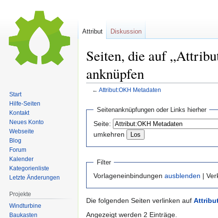
Attribut
Diskussion
Seiten, die auf „Attri
anknüpfen
←
Attribut:OKH Metadaten
Start
Hilfe-Seiten
Zur
Zur
Seitenanknüpfungen oder Links hierher
Kontakt
Navigation
Suche
Neues Konto
Seite:
springen
springen
Webseite
umkehren
Blog
Forum
Kalender
Filter
Kategorienliste
Vorlageneinbindungen
ausblenden
| Ve
Letzte Änderungen
Projekte
Die folgenden Seiten verlinken auf
Attrib
Windturbine
Angezeigt werden 2 Einträge.
Baukasten