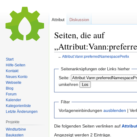
Attribut
Diskussion
Seiten, die auf
„Attribut:Vann:prefer
←
Attribut:Vann:preferredNamespacePrefix
Start
Hilfe-Seiten
Zur
Zur
Seitenanknüpfungen oder Links hierher
Kontakt
Navigation
Suche
Neues Konto
Seite:
springen
springen
Webseite
umkehren
Blog
Forum
Kalender
Filter
Kategorienliste
Vorlageneinbindungen
ausblenden
| Ve
Letzte Änderungen
Projekte
Die folgenden Seiten verlinken auf
Attrib
Windturbine
Angezeigt werden 2 Einträge.
Baukasten