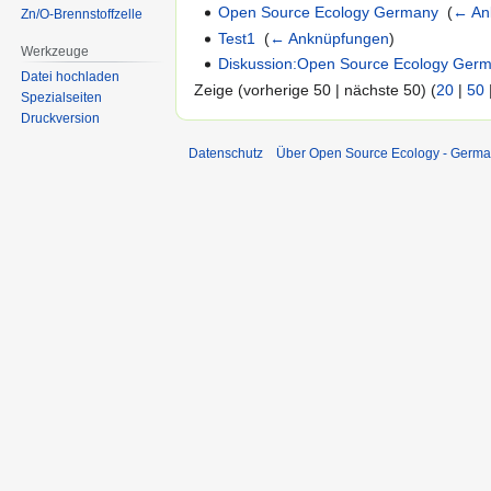
Open Source Ecology Germany
‎
(
← An
Zn/O-Brennstoffzelle
Test1
‎
(
← Anknüpfungen
)
Werkzeuge
Diskussion:Open Source Ecology Ger
Datei hochladen
Zeige (vorherige 50 | nächste 50) (
20
|
50
Spezialseiten
Druckversion
Datenschutz
Über Open Source Ecology - Germ