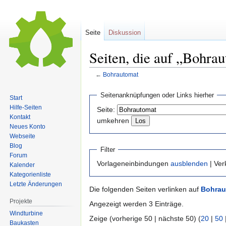
Seite
Diskussion
Seiten, die auf „Bohra
←
Bohrautomat
Zur
Zur
Seitenanknüpfungen oder Links hierher
Start
Navigation
Suche
Hilfe-Seiten
Seite:
springen
springen
Kontakt
umkehren
Neues Konto
Webseite
Blog
Filter
Forum
Vorlageneinbindungen
ausblenden
| Ve
Kalender
Kategorienliste
Letzte Änderungen
Die folgenden Seiten verlinken auf
Bohrau
Projekte
Angezeigt werden 3 Einträge.
Windturbine
Zeige (vorherige 50 | nächste 50) (
20
|
50
Baukasten