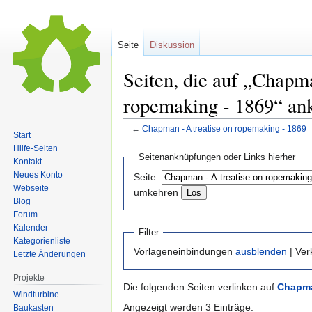
Seite
Diskussion
Seiten, die auf „Chapma
ropemaking - 1869“ an
←
Chapman - A treatise on ropemaking - 1869
Start
Hilfe-Seiten
Zur
Zur
Seitenanknüpfungen oder Links hierher
Kontakt
Navigation
Suche
Neues Konto
Seite:
springen
springen
Webseite
umkehren
Blog
Forum
Kalender
Filter
Kategorienliste
Vorlageneinbindungen
ausblenden
| Ve
Letzte Änderungen
Projekte
Die folgenden Seiten verlinken auf
Chapma
Windturbine
Angezeigt werden 3 Einträge.
Baukasten