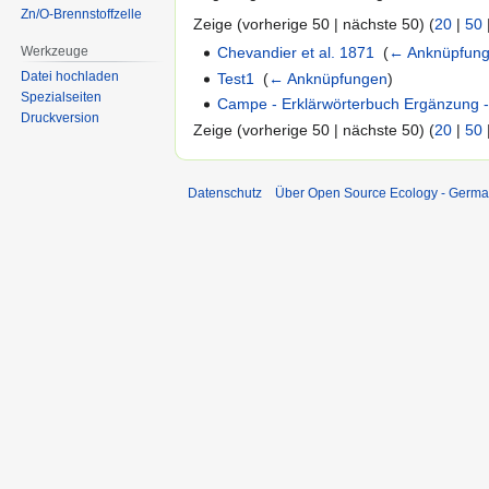
Zn/O-Brennstoffzelle
Zeige (vorherige 50 | nächste 50) (
20
|
50
Werkzeuge
Chevandier et al. 1871
‎
(
← Anknüpfun
Datei hochladen
Test1
‎
(
← Anknüpfungen
)
Spezialseiten
Campe - Erklärwörterbuch Ergänzung 
Druckversion
Zeige (vorherige 50 | nächste 50) (
20
|
50
Datenschutz
Über Open Source Ecology - Germ