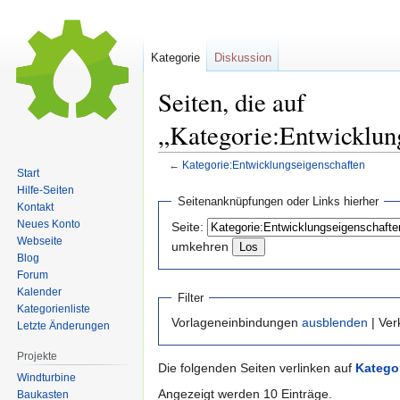
Kategorie
Diskussion
Seiten, die auf
„Kategorie:Entwicklun
←
Kategorie:Entwicklungseigenschaften
Start
Hilfe-Seiten
Zur
Zur
Seitenanknüpfungen oder Links hierher
Kontakt
Navigation
Suche
Neues Konto
Seite:
springen
springen
Webseite
umkehren
Blog
Forum
Kalender
Filter
Kategorienliste
Vorlageneinbindungen
ausblenden
| Ve
Letzte Änderungen
Projekte
Die folgenden Seiten verlinken auf
Katego
Windturbine
Angezeigt werden 10 Einträge.
Baukasten