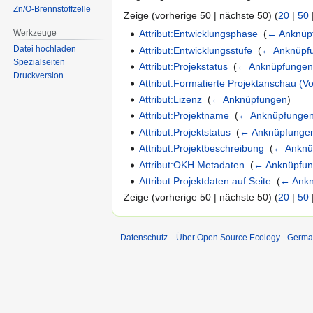
Zn/O-Brennstoffzelle
Zeige (vorherige 50 | nächste 50) (
20
|
50
Werkzeuge
Attribut:Entwicklungsphase
‎
(
← Anknüp
Datei hochladen
Attribut:Entwicklungsstufe
‎
(
← Anknüpf
Spezialseiten
Attribut:Projekstatus
‎
(
← Anknüpfunge
Druckversion
Attribut:Formatierte Projektanschau (V
Attribut:Lizenz
‎
(
← Anknüpfungen
)
Attribut:Projektname
‎
(
← Anknüpfunge
Attribut:Projektstatus
‎
(
← Anknüpfunge
Attribut:Projektbeschreibung
‎
(
← Anknü
Attribut:OKH Metadaten
‎
(
← Anknüpfu
Attribut:Projektdaten auf Seite
‎
(
← Ank
Zeige (vorherige 50 | nächste 50) (
20
|
50
Datenschutz
Über Open Source Ecology - Germ