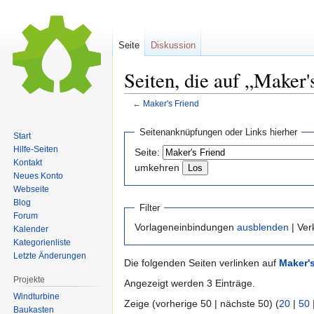
Seite
Diskussion
Seiten, die auf „Maker
←
Maker's Friend
Zur
Zur
Seitenanknüpfungen oder Links hierher
Start
Navigation
Suche
Hilfe-Seiten
Seite:
springen
springen
Kontakt
umkehren
Neues Konto
Webseite
Blog
Filter
Forum
Vorlageneinbindungen
ausblenden
| Ve
Kalender
Kategorienliste
Letzte Änderungen
Die folgenden Seiten verlinken auf
Maker's
Projekte
Angezeigt werden 3 Einträge.
Windturbine
Zeige (vorherige 50 | nächste 50) (
20
|
50
Baukasten