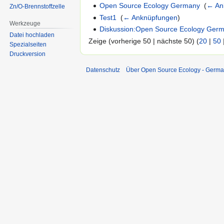
Open Source Ecology Germany
‎
(
← An
Zn/O-Brennstoffzelle
Test1
‎
(
← Anknüpfungen
)
Werkzeuge
Diskussion:Open Source Ecology Ger
Datei hochladen
Zeige (vorherige 50 | nächste 50) (
20
|
50
Spezialseiten
Druckversion
Datenschutz
Über Open Source Ecology - Germ