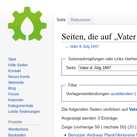
Seite
Diskussion
Seiten, die auf „Vate
←
Vater & Jülg 1847
Zur
Zur
Seitenanknüpfungen oder Links hierher
Start
Navigation
Suche
Hilfe-Seiten
Seite:
springen
springen
Kontakt
Neues Konto
Webseite
Filter
Blog
Vorlageneinbindungen
ausblenden
|
Forum
Kalender
Kategorienliste
Die folgenden Seiten verlinken auf
Vat
Letzte Änderungen
Angezeigt werden 3 Einträge.
Projekte
Zeige (vorherige 50 | nächste 50) (
20
Windturbine
Benutzer:Andreas Plank/Verlorene 
Baukasten