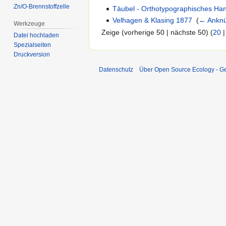
Zn/O-Brennstoffzelle
Täubel - Orthotypographisches Ha
Velhagen & Klasing 1877
‎
(
← Ankn
Werkzeuge
Zeige (vorherige 50 | nächste 50) (
20
Datei hochladen
Spezialseiten
Druckversion
Datenschutz
Über Open Source Ecology - 