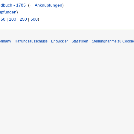
ndbuch - 1785
‎
(
← Anknüpfungen
)
üpfungen
)
|
50
|
100
|
250
|
500
)
Germany
Haftungsausschluss
Entwickler
Statistiken
Stellungnahme zu Cookie