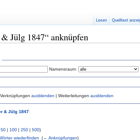
Lesen
Quelltext anze
r & Jülg 1847“ anknüpfen
Namensraum:
 Verknüpfungen
ausblenden
| Weiterleitungen
ausblenden
er & Jülg 1847
:
|
50
|
100
|
250
|
500
)
Wörter wiederfinden
‎
(
← Anknüpfungen
)