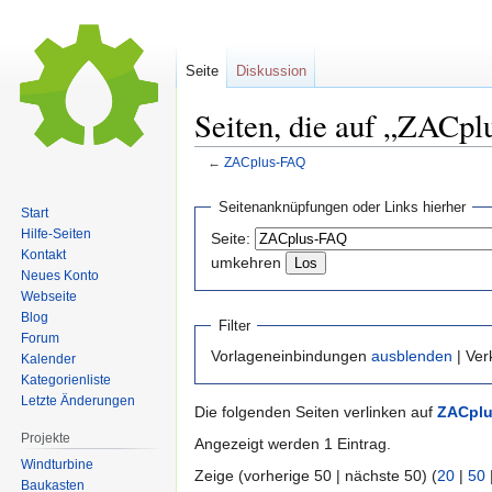
Seite
Diskussion
Seiten, die auf „ZACp
←
ZACplus-FAQ
Zur
Zur
Seitenanknüpfungen oder Links hierher
Start
Navigation
Suche
Hilfe-Seiten
Seite:
springen
springen
Kontakt
umkehren
Neues Konto
Webseite
Blog
Filter
Forum
Vorlageneinbindungen
ausblenden
| Ve
Kalender
Kategorienliste
Letzte Änderungen
Die folgenden Seiten verlinken auf
ZACpl
Projekte
Angezeigt werden 1 Eintrag.
Windturbine
Zeige (vorherige 50 | nächste 50) (
20
|
50
Baukasten