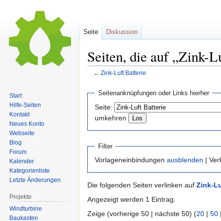
Seite
Diskussion
Seiten, die auf „Zink-L
←
Zink-Luft Batterie
Zur
Zur
Seitenanknüpfungen oder Links hierher
Start
Navigation
Suche
Hilfe-Seiten
Seite:
springen
springen
Kontakt
umkehren
Neues Konto
Webseite
Blog
Filter
Forum
Vorlageneinbindungen
ausblenden
| Ve
Kalender
Kategorienliste
Letzte Änderungen
Die folgenden Seiten verlinken auf
Zink-Lu
Projekte
Angezeigt werden 1 Eintrag.
Windturbine
Zeige (vorherige 50 | nächste 50) (
20
|
50
Baukasten