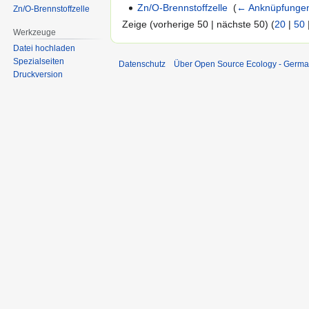
Zn/O-Brennstoffzelle
‎
(
← Anknüpfunge
Zn/O-Brennstoffzelle
Zeige (vorherige 50 | nächste 50) (
20
|
50
Werkzeuge
Datei hochladen
Spezialseiten
Datenschutz
Über Open Source Ecology - Germ
Druckversion