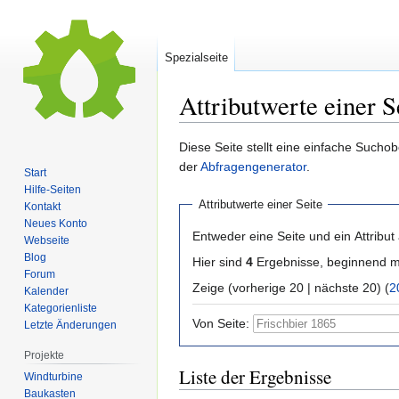
Spezialseite
Attributwerte einer S
Zur
Zur
Diese Seite stellt eine einfache Sucho
Navigation
Suche
der
Abfragengenerator
.
Start
springen
springen
Hilfe-Seiten
Attributwerte einer Seite
Kontakt
Neues Konto
Entweder eine Seite und ein Attribut
Webseite
Blog
Hier sind
4
Ergebnisse, beginnend 
Forum
Zeige (vorherige 20 | nächste 20) (
2
Kalender
Kategorienliste
Von Seite:
Letzte Änderungen
Projekte
Liste der Ergebnisse
Windturbine
Baukasten