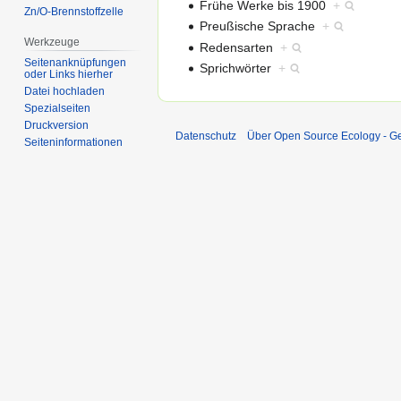
Frühe Werke bis 1900
+
Zn/O-Brennstoffzelle
Preußische Sprache
+
Werkzeuge
Redensarten
+
Seitenanknüpfungen
Sprichwörter
+
oder Links hierher
Datei hochladen
Spezialseiten
Druckversion
Datenschutz
Über Open Source Ecology - 
Seiten­informationen