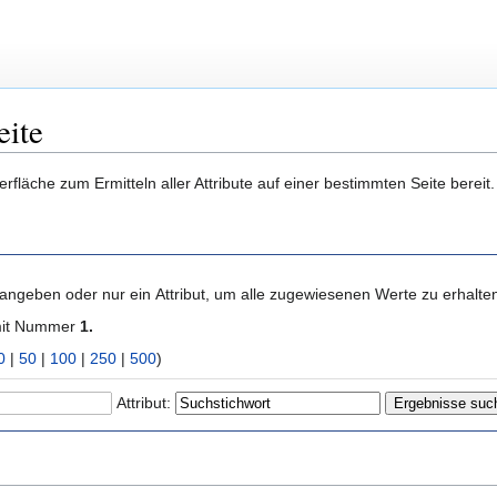
eite
berfläche zum Ermitteln aller Attribute auf einer bestimmten Seite bere
 angeben oder nur ein Attribut, um alle zugewiesenen Werte zu erhalte
mit Nummer
1.
0
|
50
|
100
|
250
|
500
)
Attribut: