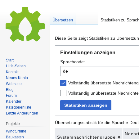
Übersetzen
Statistiken zu Sprac
Zur
Zur
Diese Seite zeigt Statistiken zu Übersetzu
Navigation
Suche
springen
springen
Einstellungen anzeigen
Start
Sprachcode:
Hilfe-Seiten
Kontakt
Neues Konto
Vollständig übersetzte Nachrichten
Webseite
Blog
Vollständig unübersetzte Nachrich
Forum
Kalender
Statistiken anzeigen
Kategorienliste
Letzte Änderungen
Übersetzungsstatistik für die Sprache Deut
Projekte
Windturbine
Nachr
Systemnachrichtengruppe
Baukasten