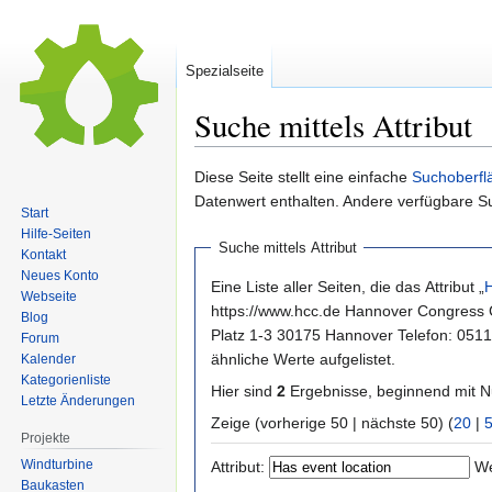
Spezialseite
Suche mittels Attribut
Zur
Zur
Diese Seite stellt eine einfache
Suchoberfl
Navigation
Suche
Datenwert enthalten. Andere verfügbare S
Start
springen
springen
Hilfe-Seiten
Suche mittels Attribut
Kontakt
Neues Konto
Eine Liste aller Seiten, die das Attribut „
H
Webseite
https://www.hcc.de Hannover Congress Centrum Eilenriedehalle, Niedersachsenhalle &amp; Stadtpark Theodor-Heuss-
Blog
Platz 1-3 30175 Hannover Telefon: 051
Forum
ähnliche Werte aufgelistet.
Kalender
Kategorienliste
Hier sind
2
Ergebnisse, beginnend mit
Letzte Änderungen
Zeige (vorherige 50 | nächste 50) (
20
|
Projekte
Windturbine
Attribut:
We
Baukasten