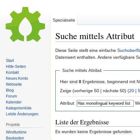
Spezialseite
Suche mittels Attribut
Zur
Zur
Diese Seite stellt eine einfache
Suchoberfl
Navigation
Suche
Datenwert enthalten. Andere verfügbare S
Start
springen
springen
Hilfe-Seiten
Suche mittels Attribut
Kontakt
Neues Konto
Hier sind
0
Ergebnisse, beginnend mit
Webseite
Zeige (vorherige 50 | nächste 50) (
20
|
Blog
Forum
Kalender
Attribut:
We
Kategorienliste
Letzte Änderungen
Liste der Ergebnisse
Projekte
Es wurden keine Ergebnisse gefunden.
Windturbine
Baukasten