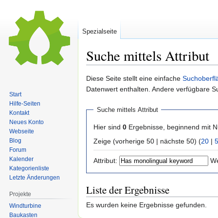
Spezialseite
Suche mittels Attribut
Zur
Zur
Diese Seite stellt eine einfache
Suchoberfl
Navigation
Suche
Datenwert enthalten. Andere verfügbare S
Start
springen
springen
Hilfe-Seiten
Suche mittels Attribut
Kontakt
Neues Konto
Hier sind
0
Ergebnisse, beginnend mit
Webseite
Zeige (vorherige 50 | nächste 50) (
20
|
Blog
Forum
Kalender
Attribut:
We
Kategorienliste
Letzte Änderungen
Liste der Ergebnisse
Projekte
Es wurden keine Ergebnisse gefunden.
Windturbine
Baukasten